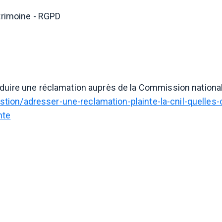
atrimoine - RGPD
duire une réclamation auprès de la Commission national
uestion/adresser-une-reclamation-plainte-la-cnil-quelle
nte