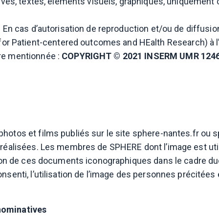
rvés, textes, éléments visuels, graphiques, uniquement c
. En cas d’autorisation de reproduction et/ou de diffus
atient-centered outcomes and HEalth Research) à l’app
re mentionnée :
COPYRIGHT © 2021 INSERM UMR 1246
hotos et films publiés sur le site sphere-nantes.fr ou s
 réalisées. Les membres de SPHERE dont l’image est util
ation de ces documents iconographiques dans le cadre du
nsenti, l’utilisation de l’image des personnes précitées
nominatives