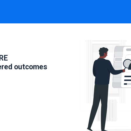
RE
ered outcomes