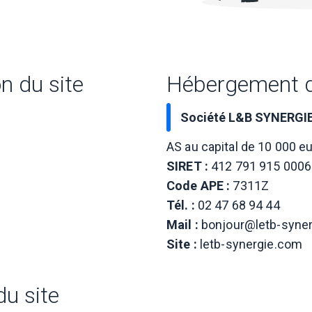
n du site
Hébergement d
Société L&B SYNERGI
AS au capital de 10 000 e
SIRET :
412 791 915 0006
Code APE :
7311Z
Tél. :
02 47 68 94 44
Mail :
bonjour@letb-syne
Site :
letb-synergie.com
du site