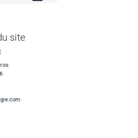
u site
E
uros
6
rgie.com