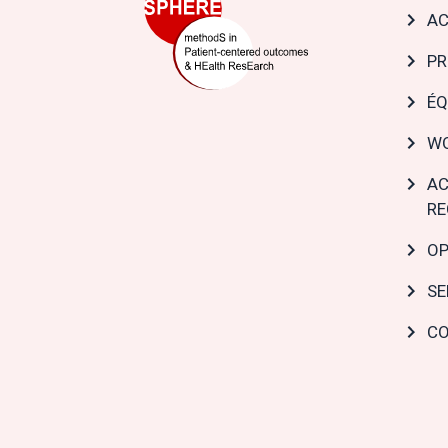
Mai
AC
navi
PR
ÉQ
WO
AC
RE
OP
SE
CO