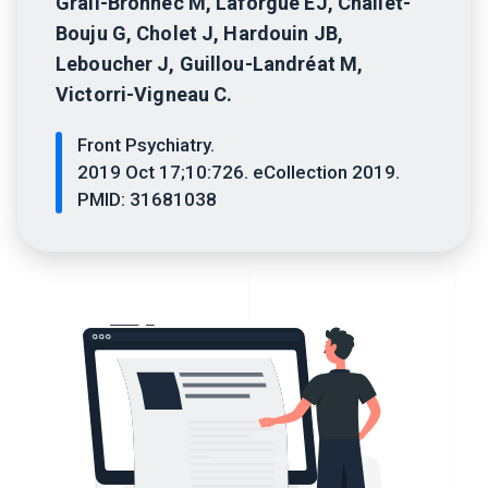
Grall-Bronnec M, Laforgue EJ, Challet-
Bouju G, Cholet J, Hardouin JB,
Leboucher J, Guillou-Landréat M,
Victorri-Vigneau C.
Front Psychiatry.
2019 Oct 17;10:726. eCollection 2019.
PMID: 31681038