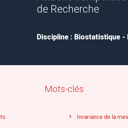
de Recherche
Discipline : Biostatistique
Mots-clés
ts
Invariance de la me