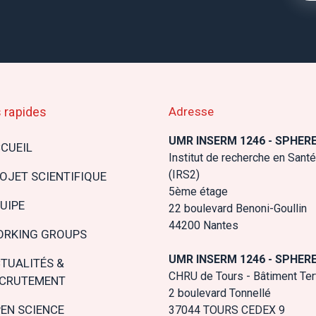
 rapides
Adresse
n
UMR INSERM 1246 - SPHER
CUEIL
gation
Institut de recherche en Santé
(IRS2)
OJET SCIENTIFIQUE
5ème étage
UIPE
22 boulevard Benoni-Goullin
44200 Nantes
RKING GROUPS
UMR INSERM 1246 - SPHER
TUALITÉS &
CHRU de Tours - Bâtiment Tert
CRUTEMENT
2 boulevard Tonnellé
EN SCIENCE
37044 TOURS CEDEX 9