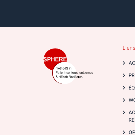
Liens
Mai
AC
navi
PR
ÉQ
WO
AC
RE
OP