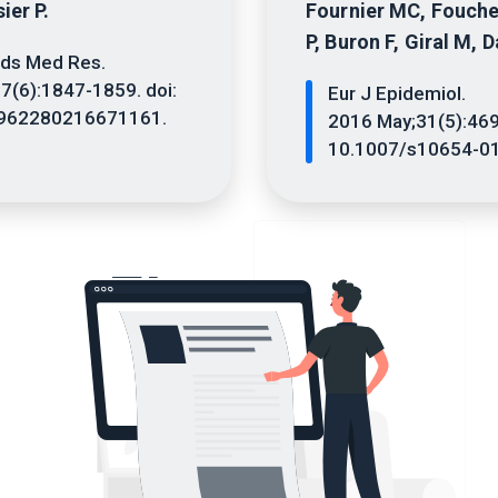
ier P.
Fournier MC, Fouche
P, Buron F, Giral M, 
ods Med Res.
7(6):1847-1859. doi:
Eur J Epidemiol.
0962280216671161.
2016 May;31(5):469-
10.1007/s10654-01