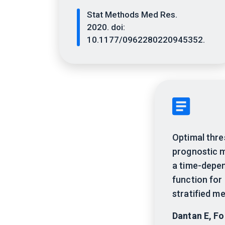
Stat Methods Med Res.
2020. doi:
10.1177/0962280220945352.
Optimal thre
prognostic 
a time-depen
function for
stratified me
Dantan E, Fo