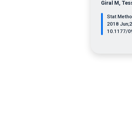
Giral M, Tess
Stat Meth
2018 Jun;2
10.1177/