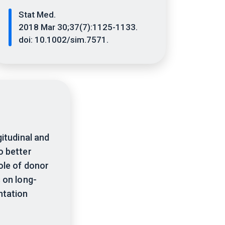
Stat Med.
2018 Mar 30;37(7):1125-1133.
doi: 10.1002/sim.7571.
gitudinal and
o better
ole of donor
 on long-
ntation