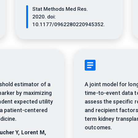
Stat Methods Med Res.
2020. doi:
10.1177/0962280220945352.
shold estimator of a
A joint model for lon
marker by maximizing
time-to-event data t
dent expected utility
assess the specific r
 a patient-centered
and recipient factors
dicine.
term kidney transpla
outcomes.
ucher Y, Lorent M,